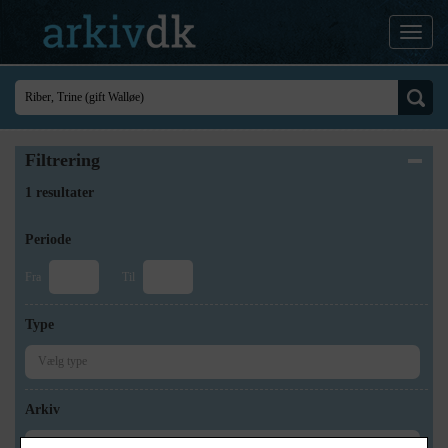
Filtrering
1 resultater
Periode
Fra
Til
Type
Arkiv
×
Historisk Arkiv Dragør