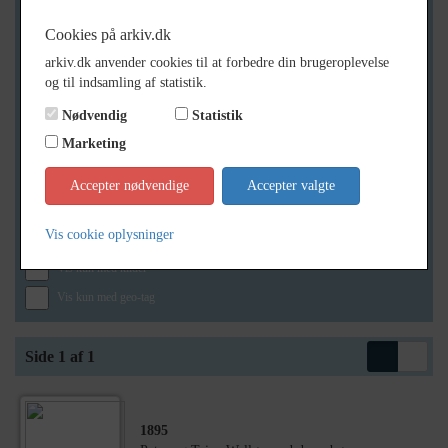
Cookies på arkiv.dk
arkiv.dk anvender cookies til at forbedre din brugeroplevelse
Geografi
og til indsamling af statistik.
Nødvendig
Statistik
Marketing
Generelt
Vis kun med billeder
Accepter nødvendige
Accepter valgte
Vis kun med filmklip
Vis cookie oplysninger
Vis kun med lydklip
Vis kun med kilder
Vis kun med geo-tag
Side 1 af 1
1895