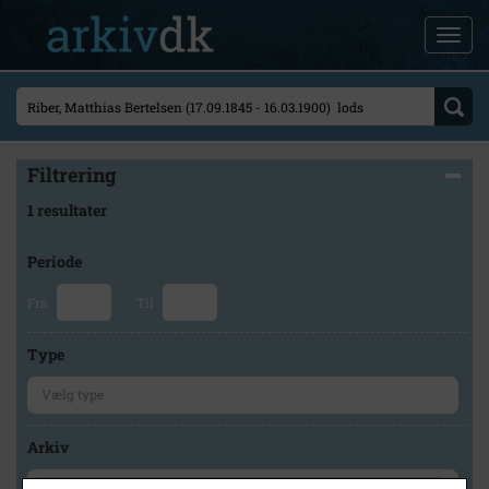
Filtrering
1 resultater
Periode
Fra
Til
Type
Arkiv
×
Historisk Arkiv Dragør