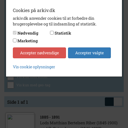
Cookies på arkiv.dk
arkiv.dk anvender cookies til at forbedre din
Geografi
brugeroplevelse og til indsamling af statistik.
Nødvendig
Statistik
Marketing
Generelt
Vis kun med billeder
Accepter nødvendige
Accepter valgte
Vis kun med filmklip
Vis cookie oplysninger
Vis kun med lydklip
Vis kun med kilder
Vis kun med geo-tag
Side 1 af 1
1885
- 1891
Lods Matthias Bertelsen Riber (1845-1900)