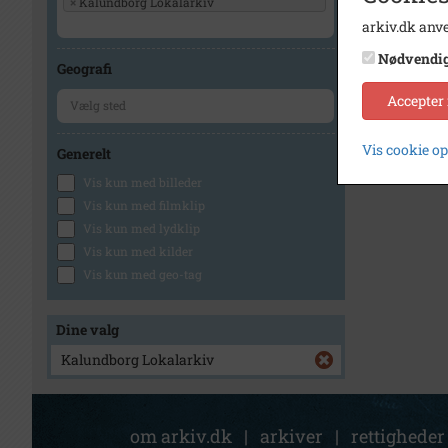
×
Kalundborg Lokalarkiv
arkiv.dk anve
Nødvendi
Geografi
Accepter
Vis cookie o
Generelt
Vis kun med billeder
Vis kun med filmklip
Vis kun med lydklip
Vis kun med kilder
Vis kun med geo-tag
Dine valg
Kalundborg Lokalarkiv
om arkiv.dk
|
arkiver
|
rettigheder