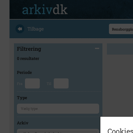
Tilbage
Filtrering
0 resultater
Periode
Fra
Til
Type
Arkiv
Cookies