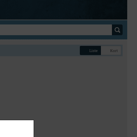
Liste
Kort