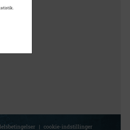
atistik.
elsbetingelser
|
cookie-indstillinger