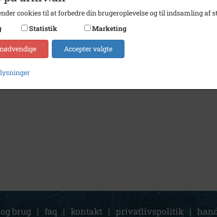
nder cookies til at forbedre din brugeroplevelse og til indsamling af st
g
Statistik
Marketing
 nødvendige
Accepter valgte
plysninger
 og brug
|
faq
|
kontakt
|
privatlivspolitik
|
hand