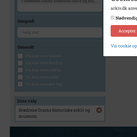
×
Brødrene Grams historiske arkiv og museum
arkiv.dk anve
Nødvendi
Geografi
Accepter
Vis cookie o
Generelt
Vis kun med billeder
Vis kun med filmklip
Vis kun med lydklip
Vis kun med kilder
Vis kun med geo-tag
Dine valg
Brødrene Grams historiske arkiv og
museum