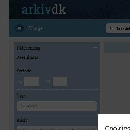
Tilbage
Filtrering
0 resultater
Periode
Fra
Til
Type
Arkiv
Cookies