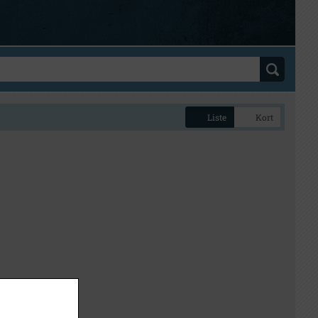
Liste
Kort