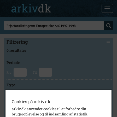
Filtrering
0 resultater
Periode
Fra
Til
Type
Cookies på arkiv.dk
Arkiv
arkiv.dk anvender cookies til at forbedre din
brugeroplevelse og til indsamling af statistik.
×
Brødrene Grams historiske arkiv og museum