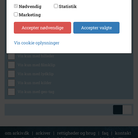
Nødvendig
Statistik
Marketing
Geografi
Accepter nødvendige
Accepter valgte
Vis cookie oplysninger
Generelt
Vis kun med billeder
Vis kun med filmklip
Vis kun med lydklip
Vis kun med kilder
Vis kun med geo-tag
om arkiv.dk
|
arkiver
|
rettigheder og brug
|
faq
|
kontakt