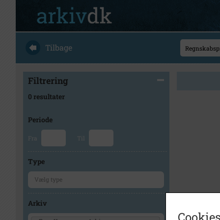
Tilbage
Filtrering
0 resultater
Periode
Fra
Til
Type
Arkiv
Cookies