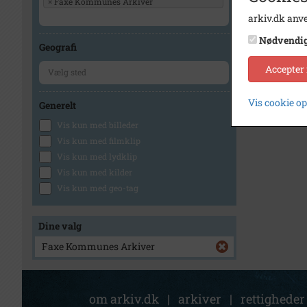
×
Faxe Kommunes Arkiver
arkiv.dk anve
Nødvendi
Geografi
Accepter
Vis cookie o
Generelt
Vis kun med billeder
Vis kun med filmklip
Vis kun med lydklip
Vis kun med kilder
Vis kun med geo-tag
Dine valg
Faxe Kommunes Arkiver
om arkiv.dk
|
arkiver
|
rettigheder