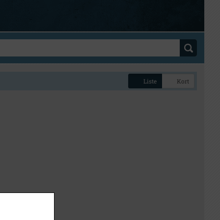
Liste
Kort