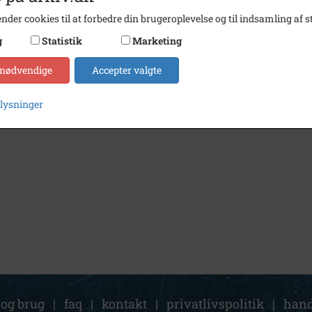
nder cookies til at forbedre din brugeroplevelse og til indsamling af st
g
Statistik
Marketing
 nødvendige
Accepter valgte
plysninger
 og brug
|
faq
|
kontakt
|
privatlivspolitik
|
hand