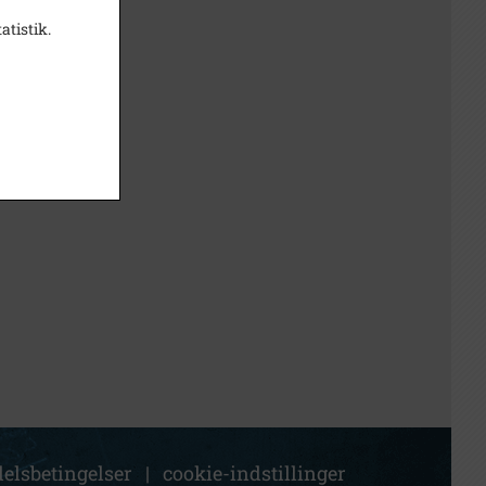
atistik.
elsbetingelser
|
cookie-indstillinger