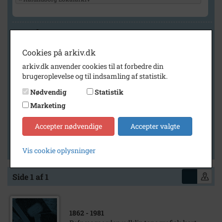
Geografi
Cookies på arkiv.dk
arkiv.dk anvender cookies til at forbedre din
Generelt
brugeroplevelse og til indsamling af statistik.
Vis kun med billeder
Nødvendig
Statistik
Vis kun med filmklip
Marketing
Vis kun med lydklip
Accepter nødvendige
Accepter valgte
Vis kun med kilder
Vis kun med geo-tag
Vis cookie oplysninger
Side 1 af 1
1862
- 1981