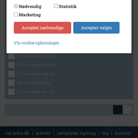
Nødvendig
Statistik
Marketing
Geografi
Accepter nødvendige
Accepter valgte
Vis cookie oplysninger
Generelt
Vis kun med billeder
Vis kun med filmklip
Vis kun med lydklip
Vis kun med kilder
Vis kun med geo-tag
om arkiv.dk
|
arkiver
|
rettigheder og brug
|
faq
|
kontakt