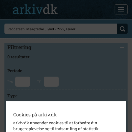
Filtrering
0 resultater
Periode
Fra
Til
Type
Cookies på arkiv.dk
Arkiv
arkiv.dk anvender cookies til at forbedre din
brugeroplevelse og til indsamling af statistik.
×
Holbæk Stadsarkiv