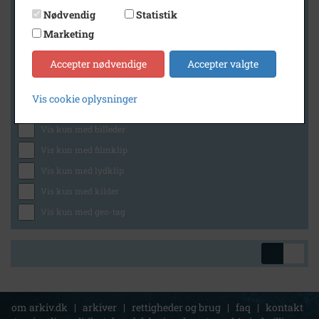
Nødvendig
Statistik
Marketing
Geografi
Accepter nødvendige
Accepter valgte
Vis cookie oplysninger
Generelt
Vis kun med billeder
Vis kun med filmklip
Vis kun med lydklip
Vis kun med kilder
Vis kun med geo-tag
om arkiv.dk
|
arkiver
|
rettigheder og brug
|
faq
|
kontakt