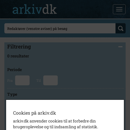
Filtrering
0 resultater
Periode
Fra
Til
Type
Cookies på arkiv.dk
Arkiv
arkiv.dk anvender cookies til at forbedre din
brugeroplevelse og til indsamling af statistik.
×
Lokalarkivet Alsønderup -Tjæreby