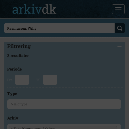
Filtrering
3 resultater
Periode
Fra
Til
Type
Arkiv
×
Faxe Kommunes Arkiver