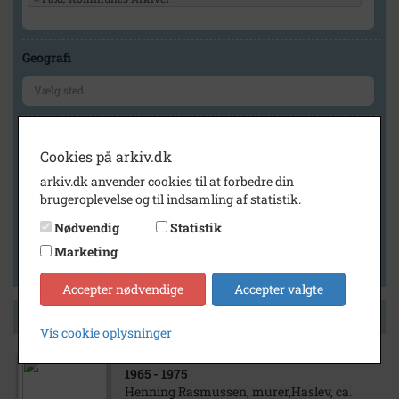
Geografi
Generelt
Cookies på arkiv.dk
Vis kun med billeder
arkiv.dk anvender cookies til at forbedre din
Vis kun med filmklip
brugeroplevelse og til indsamling af statistik.
Vis kun med lydklip
Nødvendig
Statistik
Vis kun med kilder
Marketing
Vis kun med geo-tag
Accepter nødvendige
Accepter valgte
Side 1 af 1
Vis cookie oplysninger
1965
- 1975
Henning Rasmussen, murer,Haslev, ca.