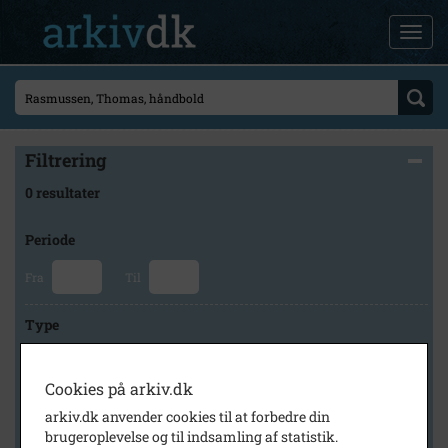
Filtrering
0 resultater
Periode
Fra
Til
Type
Cookies på arkiv.dk
Arkiv
arkiv.dk anvender cookies til at forbedre din
brugeroplevelse og til indsamling af statistik.
×
Stevns Lokalhistoriske Arkiv