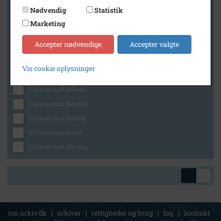
Nødvendig
Statistik
Marketing
Geografi
Accepter nødvendige
Accepter valgte
Vis cookie oplysninger
Generelt
Vis kun med billeder
Vis kun med filmklip
Vis kun med lydklip
Vis kun med kilder
Vis kun med geo-tag
om arkiv.dk
|
arkiver
|
rettigheder og brug
|
faq
|
kontakt