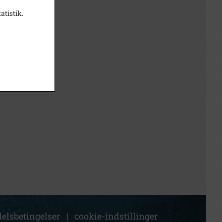
atistik.
elsbetingelser
|
cookie-indstillinger