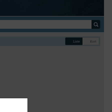
Liste
Kort