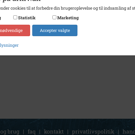
nder cookies til at forbedre din brugeroplevelse og til indsamling af st
g
Statistik
Marketing
 nødvendige
Accepter valgte
plysninger
 og brug
|
faq
|
kontakt
|
privatlivspolitik
|
hand