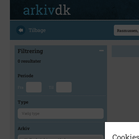
Tilbage
Filtrering
0 resultater
Periode
Fra
Til
Type
Arkiv
Cookies