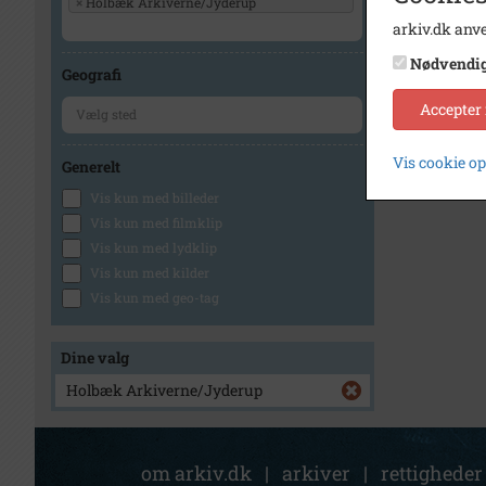
×
Holbæk Arkiverne/Jyderup
arkiv.dk anve
Nødvendi
Geografi
Accepter
Vis cookie o
Generelt
Vis kun med billeder
Vis kun med filmklip
Vis kun med lydklip
Vis kun med kilder
Vis kun med geo-tag
Dine valg
Holbæk Arkiverne/Jyderup
om arkiv.dk
|
arkiver
|
rettigheder