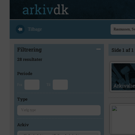
Tilbage
Filtrering
Side 1 af 1
28 resultater
Periode
Fra
Til
Type
Arkiv