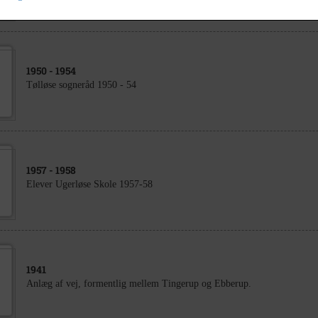
1950
- 1954
Tølløse sogneråd 1950 - 54
1957
- 1958
Elever Ugerløse Skole 1957-58
1941
Anlæg af vej, formentlig mellem Tingerup og Ebberup.