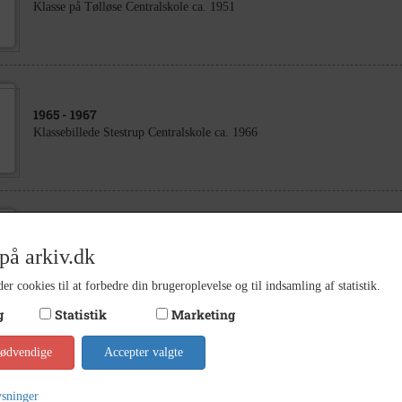
Klasse på Tølløse Centralskole ca. 1951
1965
- 1967
Klassebillede Stestrup Centralskole ca. 1966
1977
på arkiv.dk
Der laves æresport til Emma og Aksel Jeppesens diamantbryllup d. 17.0
er cookies til at forbedre din brugeroplevelse og til indsamling af statistik.
g
Statistik
Marketing
nødvendige
Accepter valgte
1901
- 1940
Platanvej 6 i Kr. Eskilstrup.
ysninger