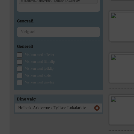
×
Holbæk-Arkiverne / Tølløse Lokalarkiv
Geografi
Generelt
Vis kun med billeder
Vis kun med filmklip
Vis kun med lydklip
Vis kun med kilder
Vis kun med geo-tag
Dine valg
Holbæk-Arkiverne / Tølløse Lokalarkiv