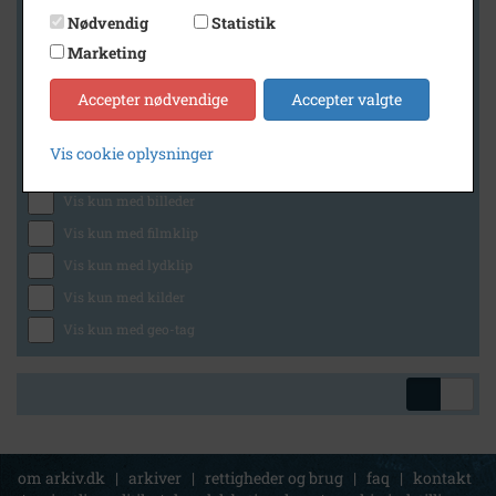
Nødvendig
Statistik
Marketing
Geografi
Accepter nødvendige
Accepter valgte
Vis cookie oplysninger
Generelt
Vis kun med billeder
Vis kun med filmklip
Vis kun med lydklip
Vis kun med kilder
Vis kun med geo-tag
om arkiv.dk
|
arkiver
|
rettigheder og brug
|
faq
|
kontakt