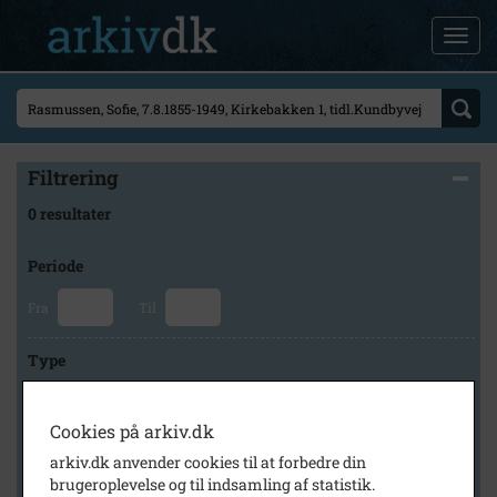
Filtrering
0 resultater
Periode
Fra
Til
Type
Cookies på arkiv.dk
Arkiv
arkiv.dk anvender cookies til at forbedre din
brugeroplevelse og til indsamling af statistik.
×
Svinninge Lokalhistoriske Arkiv