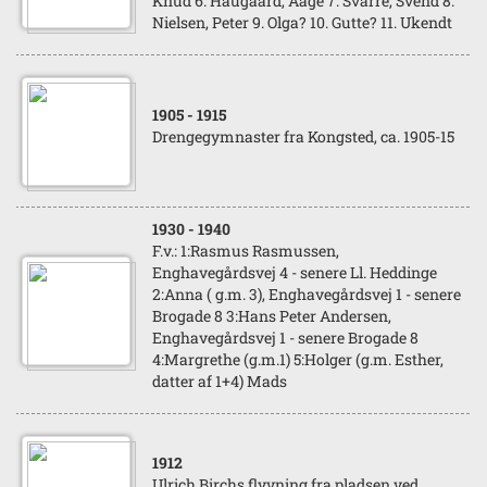
Knud 6. Haugaard, Aage 7. Svarre, Svend 8.
Nielsen, Peter 9. Olga? 10. Gutte? 11. Ukendt
1905
- 1915
Drengegymnaster fra Kongsted, ca. 1905-15
1930
- 1940
F.v.: 1:Rasmus Rasmussen,
Enghavegårdsvej 4 - senere Ll. Heddinge
2:Anna ( g.m. 3), Enghavegårdsvej 1 - senere
Brogade 8 3:Hans Peter Andersen,
Enghavegårdsvej 1 - senere Brogade 8
4:Margrethe (g.m.1) 5:Holger (g.m. Esther,
datter af 1+4) Mads
1912
Ulrich Birchs flyvning fra pladsen ved