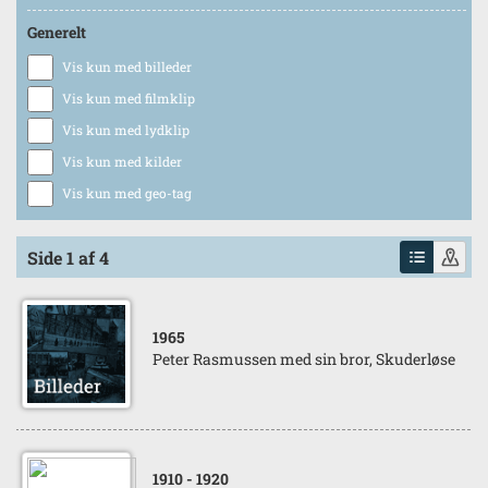
Generelt
Vis kun med billeder
Vis kun med filmklip
Vis kun med lydklip
Vis kun med kilder
Vis kun med geo-tag
Side 1 af 4
1965
Peter Rasmussen med sin bror, Skuderløse
1910
- 1920