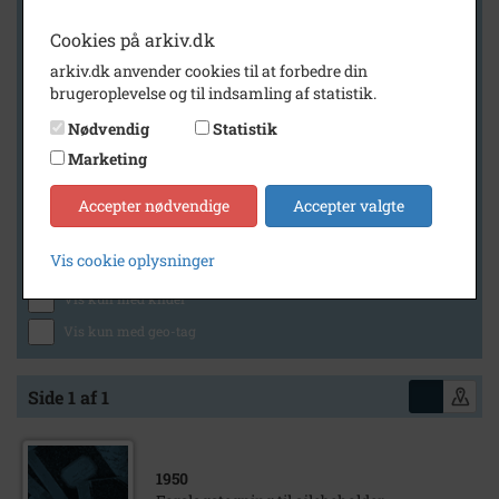
Cookies på arkiv.dk
arkiv.dk anvender cookies til at forbedre din
Geografi
brugeroplevelse og til indsamling af statistik.
Nødvendig
Statistik
Marketing
Generelt
Vis kun med billeder
Accepter nødvendige
Accepter valgte
Vis kun med filmklip
Vis cookie oplysninger
Vis kun med lydklip
Vis kun med kilder
Vis kun med geo-tag
Side 1 af 1
1950