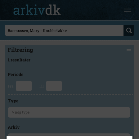
Filtrering
1 resultater
Periode
Fra
Til
Type
Arkiv
×
Rudbjerg Lokalhistoriske Arkiv