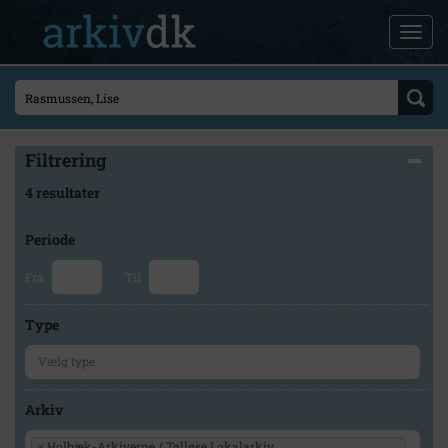
Filtrering
4 resultater
Periode
Fra
Til
Type
Arkiv
×
Holbæk-Arkiverne / Tølløse Lokalarkiv