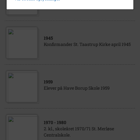
Kvarmløsevej 17 Anne-Lise Brandstrup
Grethe Rasmussen, Tjørnede
1945
Konfirmander St. Taastrup Kirke april 1945
1959
Elever på Have Borup Skole 1959
1970
- 1980
2. kl., skoleåret 1970/71 St. Merløse
Centralskole.