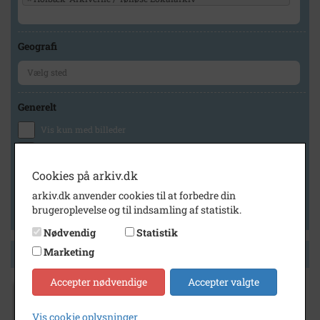
Geografi
Generelt
Vis kun med billeder
Vis kun med filmklip
Vis kun med lydklip
Cookies på arkiv.dk
Vis kun med kilder
arkiv.dk anvender cookies til at forbedre din
brugeroplevelse og til indsamling af statistik.
Vis kun med geo-tag
Nødvendig
Statistik
Marketing
Side 1 af 1
Accepter nødvendige
Accepter valgte
1940
- 1955
3 unge piger i Tølløse. Fra v.: Djonna Schou,
Vis cookie oplysninger