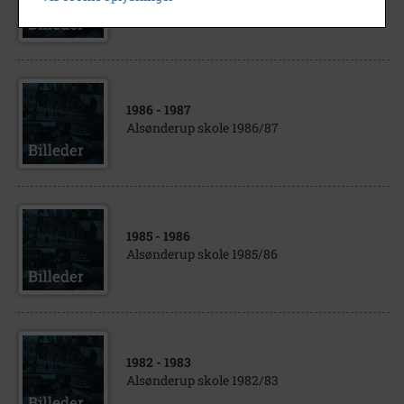
Alsønderup skole 1984/85
1986
- 1987
Alsønderup skole 1986/87
1985
- 1986
Alsønderup skole 1985/86
1982
- 1983
Alsønderup skole 1982/83