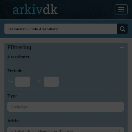
Filtrering
4 resultater
Periode
Fra
Til
Type
Arkiv
×
Lokalarkivet Alsønderup -Tjæreby