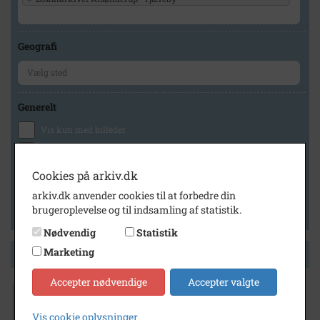
Geografi
Generelt
Vis kun med billeder
Vis kun med filmklip
Vis kun med lydklip
Cookies på arkiv.dk
Vis kun med kilder
arkiv.dk anvender cookies til at forbedre din
brugeroplevelse og til indsamling af statistik.
Vis kun med geo-tag
Nødvendig
Statistik
Marketing
Side 1 af 1
Accepter nødvendige
Accepter valgte
1984
- 1985
Vis cookie oplysninger