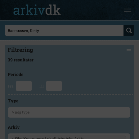
Filtrering
39 resultater
Periode
Fra
Til
Type
Arkiv
×
Ejby Kommunes Lokalhistoriske Arkiv