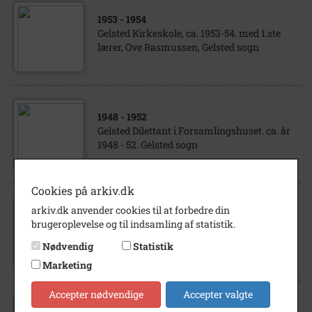
1953
- 1954
Gelsted Kirkeskole, ca. 1953-54. med 1.ste
lærer, Ove Rasmussen, Gelsted sogn
1948
- 1952
Gelsted Dilettant i Forsamlingshuset. ca. år
1948 - 52. Gelsted sogn
Cookies på arkiv.dk
arkiv.dk anvender cookies til at forbedre din
1947
brugeroplevelse og til indsamling af statistik.
Gelsted håndboldpiger og Norske gæster
foran klubhuset, år 1947, Gelsted sogn
Nødvendig
Statistik
Marketing
Accepter nødvendige
Accepter valgte
1932