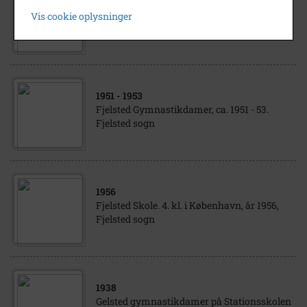
Konfirmander, Gelsted Præstegård. 3-4
Vis cookie oplysninger
1932. Gelsted sogn
1951
- 1953
Fjelsted Gymnastikdamer, ca. 1951 - 53.
Fjelsted sogn
1956
Fjelsted Skole. 4. kl. i København, år 1956,
Fjelsted sogn
1938
Gelsted gymnastikdamer på Stationsskolen