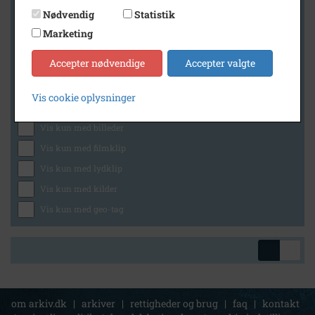
Nødvendig
Statistik
Marketing
Geografi
Accepter nødvendige
Accepter valgte
Vis cookie oplysninger
Generelt
Vis kun med billeder
Vis kun med filmklip
Vis kun med lydklip
Vis kun med kilder
Vis kun med geo-tag
om arkiv.dk
|
arkiver
|
rettigheder og brug
|
faq
|
kontakt