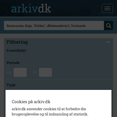
Filtrering
0 resultater
Periode
Fra
Til
Type
Cookies på arkiv.dk
Arkiv
arkiv.dk anvender cookies til at forbedre din
brugeroplevelse og til indsamling af statistik.
×
Svinninge Lokalhistoriske Arkiv