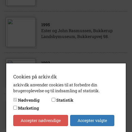
1995
Ester og John Rasmussen, Bukkerup
Landsbymuseum, Bukkerupvej 98.
1993
Esther og John Rasmussen, Bukkerup
Landsbymuseum, får Tølløse Kommunes
Cookies på arkiv.dk
Kulturpris 1993
arkiv.dk anvender cookies til at forbedre din
brugeroplevelse og til indsamling af statistik.
Nødvendig
Statistik
2008
Marketing
Ester Rasmussen, Nordgården, og en
besøgende, Else Larsen, Tølløse, på
Accepter nødvendige
Accepter valgte
Bukkerup Landsbymuseum