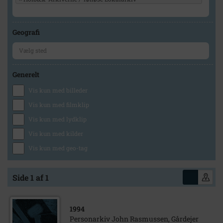
Geografi
Generelt
Vis kun med billeder
Vis kun med filmklip
Vis kun med lydklip
Vis kun med kilder
Vis kun med geo-tag
Side 1 af 1
1994
Personarkiv John Rasmussen, Gårdejer