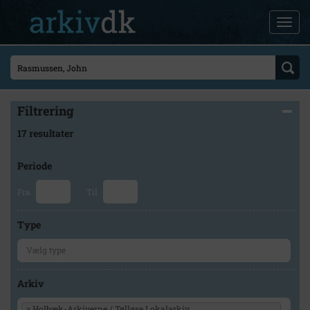
Filtrering
17 resultater
Periode
Fra
Til
Type
Arkiv
×
Holbæk-Arkiverne / Tølløse Lokalarkiv