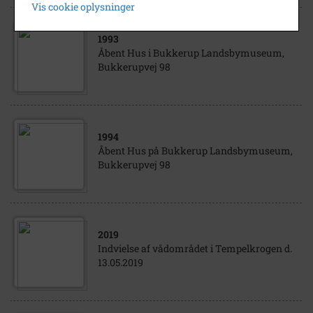
Vis cookie oplysninger
1993
Åbent Hus i Bukkerup Landsbymuseum,
Bukkerupvej 98
1994
Åbent Hus på Bukkerup Landsbymuseum,
Bukkerupvej 98
2019
Indvielse af vådområdet i Tempelkrogen d.
13.05.2019