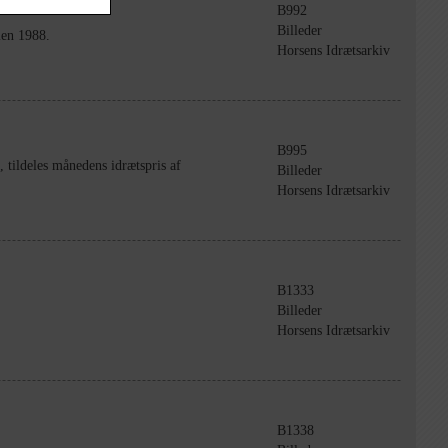
B992
Billeder
ien 1988.
Horsens Idrætsarkiv
B995
, tildeles månedens idrætspris af
Billeder
Horsens Idrætsarkiv
B1333
Billeder
Horsens Idrætsarkiv
B1338