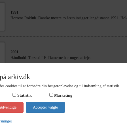
1991
Horsens Roklub. Danske mestre to årers inrigger langdistance 1991. Hol
2001
Håndbold. Torsted I.F. Damerne har noget at fejre.
på arkiv.dk
er cookies til at forbedre din brugeroplevelse og til indsamling af statistik.
2001
Statistik
Marketing
Håndbold. Torsted I.F. Damerne har noget at fejre.
nødvendige
Accepter valgte
ysninger