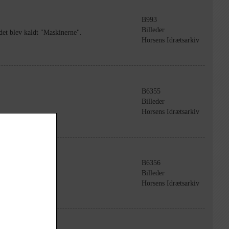
B993
Billeder
det blev kaldt "Maskinerne".
Horsens Idrætsarkiv
B6355
Billeder
Horsens Idrætsarkiv
B6356
Billeder
Horsens Idrætsarkiv