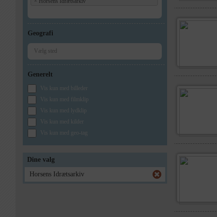
×
Horsens Idrætsarkiv
Geografi
Generelt
Vis kun med billeder
Vis kun med filmklip
Vis kun med lydklip
Vis kun med kilder
Vis kun med geo-tag
Dine valg
Horsens Idrætsarkiv