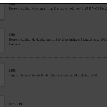
1988
Horsens Roklub. Outrigger firer, Danmarks hold ved U 23 B VM i Belg
1991
Horsens Roklub. de danske mestre i to-årers inrigger i langdistance 1991
Unibank.
1980
Tennis. Horsens Tennis Klub. Klubbens førstehold omkring 1980.
1975
- 1979