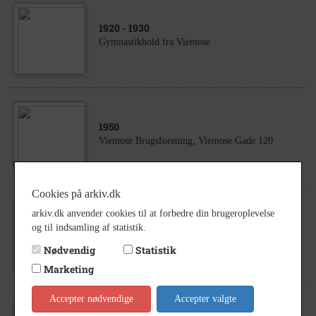
1920
- 1930
Gymnastikhold fra Viemose
1950
Viemose Brugsforening, Viemose Gade 120
Cookies på arkiv.dk
arkiv.dk anvender cookies til at forbedre din brugeroplevelse
1912
og til indsamling af statistik.
Konfirmation i Stensby Kirke 1912
Nødvendig
Statistik
Marketing
Accepter nødvendige
Accepter valgte