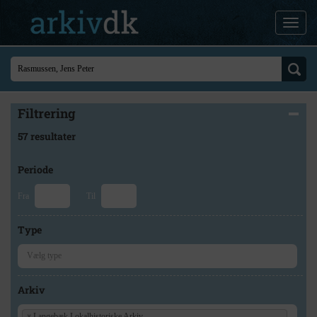
Filtrering
57 resultater
Periode
Fra
Til
Type
Arkiv
×
Langebæk Lokalhistoriske Arkiv