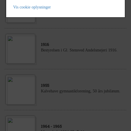
1895
- 1897
Vis cookie oplysninger
Hønsekræmmer Rasmus Rasmussen, Stensbyvej 6
1916
Bestyrelsen i Gl. Stensved Andelsmejeri 1916.
1955
Kalvehave gymnastikforening, 50 års jubilæum.
1964
- 1965