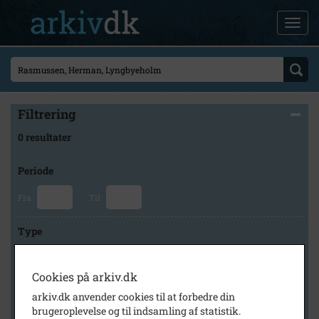
Filtrering
0 resultater
Periode
Fra
Til
Type
Cookies på arkiv.dk
Arkiv
arkiv.dk anvender cookies til at forbedre din
brugeroplevelse og til indsamling af statistik.
×
Stevns Lokalhistoriske Arkiv