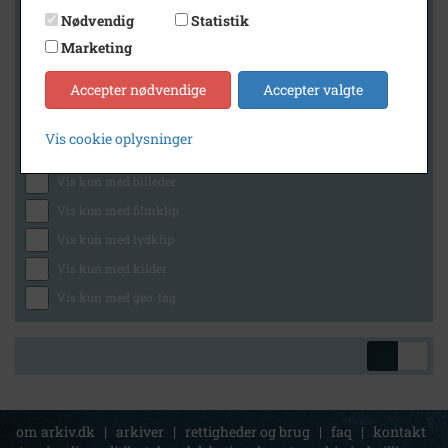
Nødvendig
Statistik
Marketing
Geografi
Accepter nødvendige
Accepter valgte
Vis cookie oplysninger
Generelt
Vis kun med billeder
Vis kun med filmklip
Vis kun med lydklip
Vis kun med kilder
Vis kun med geo-tag
om arkiv.dk
|
arkiver
|
rettigheder og brug
|
faq
|
kontakt