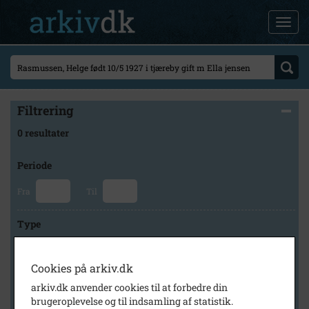
Filtrering
0 resultater
Periode
Fra
Til
Type
Cookies på arkiv.dk
Arkiv
arkiv.dk anvender cookies til at forbedre din
brugeroplevelse og til indsamling af statistik.
×
Lokalarkivet Alsønderup -Tjæreby