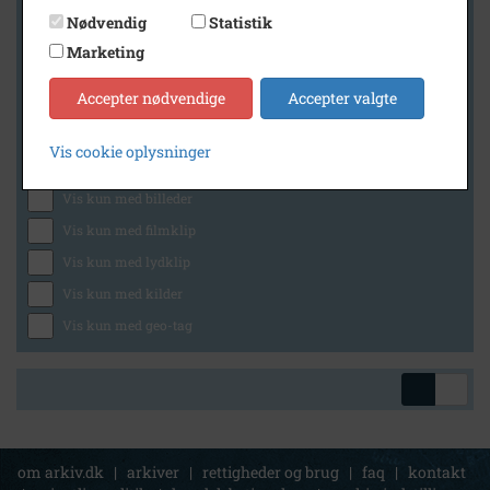
Nødvendig
Statistik
Marketing
Geografi
Accepter nødvendige
Accepter valgte
Vis cookie oplysninger
Generelt
Vis kun med billeder
Vis kun med filmklip
Vis kun med lydklip
Vis kun med kilder
Vis kun med geo-tag
om arkiv.dk
|
arkiver
|
rettigheder og brug
|
faq
|
kontakt