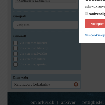
×
Kalundborg Lokalarkiv
arkiv.dk anve
Nødvendi
Geografi
Accepter
Vis cookie o
Generelt
Vis kun med billeder
Vis kun med filmklip
Vis kun med lydklip
Vis kun med kilder
Vis kun med geo-tag
Dine valg
Kalundborg Lokalarkiv
om arkiv.dk
|
arkiver
|
rettigheder