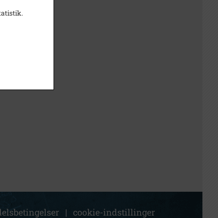
atistik.
elsbetingelser
|
cookie-indstillinger