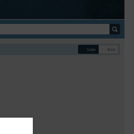
Liste
Kort