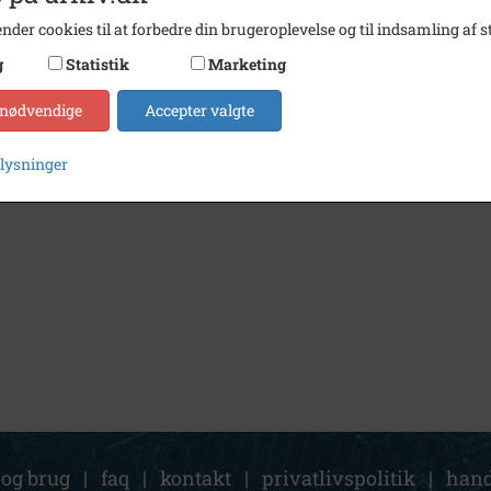
nder cookies til at forbedre din brugeroplevelse og til indsamling af st
g
Statistik
Marketing
 nødvendige
Accepter valgte
plysninger
 og brug
|
faq
|
kontakt
|
privatlivspolitik
|
hand