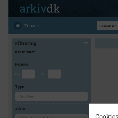
Tilbage
Filtrering
0 resultater
Periode
Fra
Til
Type
Arkiv
Cookies