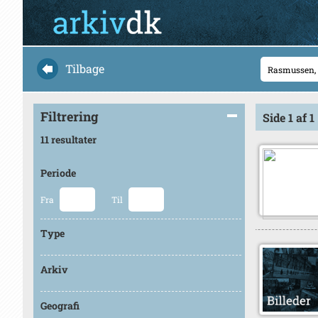
Tilbage
Filtrering
Side 1 af 1
11 resultater
Periode
Fra
Til
Type
Arkiv
Geografi