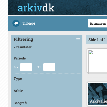
Tilbage
Filtrering
Side 1 af 1
2 resultater
Periode
Fra
Til
Type
Arkiv
Geografi