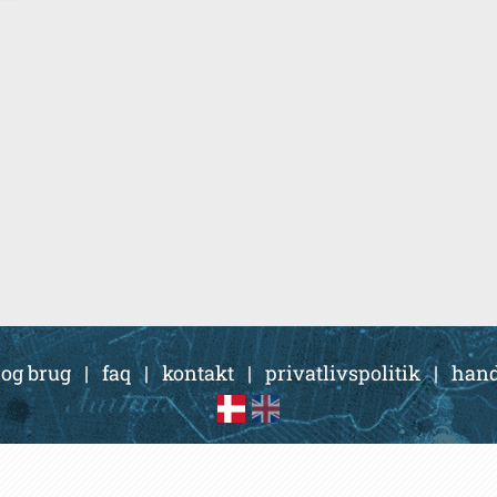
 og brug
|
faq
|
kontakt
|
privatlivspolitik
|
hand