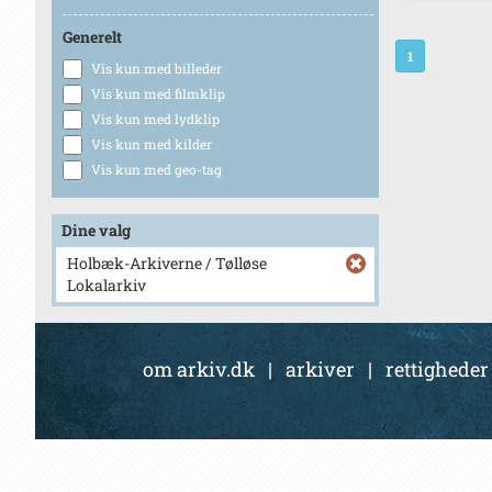
Generelt
1
Vis kun med billeder
Vis kun med filmklip
Vis kun med lydklip
Vis kun med kilder
Vis kun med geo-tag
Dine valg
Holbæk-Arkiverne / Tølløse
Lokalarkiv
om arkiv.dk
|
arkiver
|
rettigheder