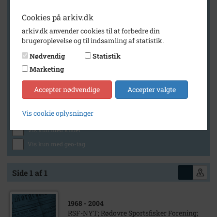
Cookies på arkiv.dk
arkiv.dk anvender cookies til at forbedre din
Geografi
brugeroplevelse og til indsamling af statistik.
Nødvendig
Statistik
Marketing
Generelt
Vis kun med billeder
Accepter nødvendige
Accepter valgte
Vis kun med filmklip
Vis cookie oplysninger
Vis kun med lydklip
Vis kun med kilder
Vis kun med geo-tag
Side 1 af 1
1968
- 2004
RSF-NYT; Rødovre Sportsfisker Forening;