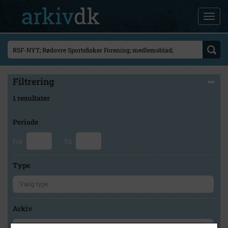
Filtrering
1 resultater
Periode
Fra
Til
Type
Arkiv
×
Rødovre Arkiv