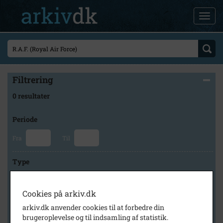
Filtrering
0 resultater
Periode
Fra
Til
Type
Cookies på arkiv.dk
Arkiv
arkiv.dk anvender cookies til at forbedre din
brugeroplevelse og til indsamling af statistik.
×
Byhistorisk Samling og Arkiv i Høje-Taastrup Kommune