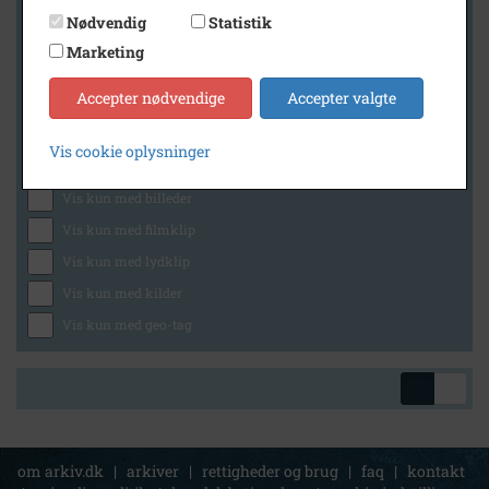
Nødvendig
Statistik
Marketing
Geografi
Accepter nødvendige
Accepter valgte
Vis cookie oplysninger
Generelt
Vis kun med billeder
Vis kun med filmklip
Vis kun med lydklip
Vis kun med kilder
Vis kun med geo-tag
om arkiv.dk
|
arkiver
|
rettigheder og brug
|
faq
|
kontakt