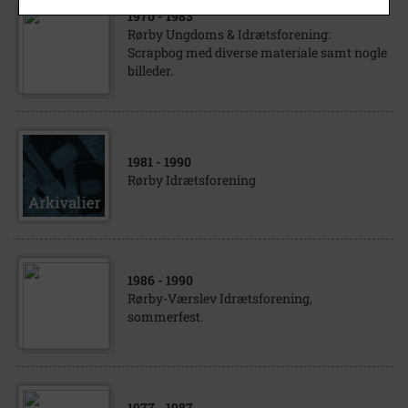
1970
- 1983
Rørby Ungdoms & Idrætsforening:
Scrapbog med diverse materiale samt nogle
billeder.
1981
- 1990
Rørby Idrætsforening
1986
- 1990
Rørby-Værslev Idrætsforening,
sommerfest.
1977
- 1987