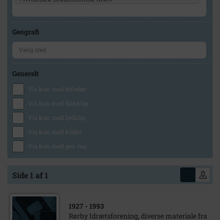
Geografi
Generelt
Vis kun med billeder
Vis kun med filmklip
Vis kun med lydklip
Vis kun med kilder
Vis kun med geo-tag
Side 1 af 1
1927
- 1993
Rørby Idrætsforening, diverse materiale fra