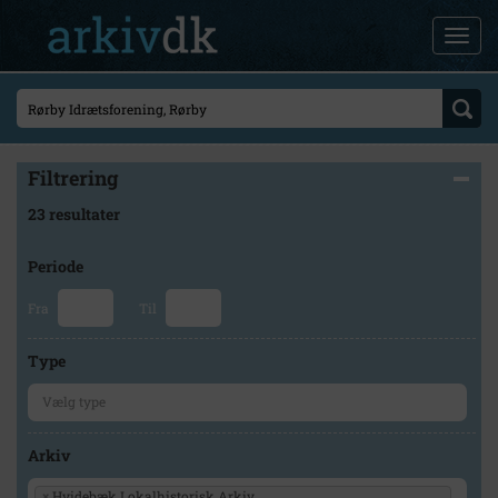
Filtrering
23 resultater
Periode
Fra
Til
Type
Arkiv
×
Hvidebæk Lokalhistorisk Arkiv