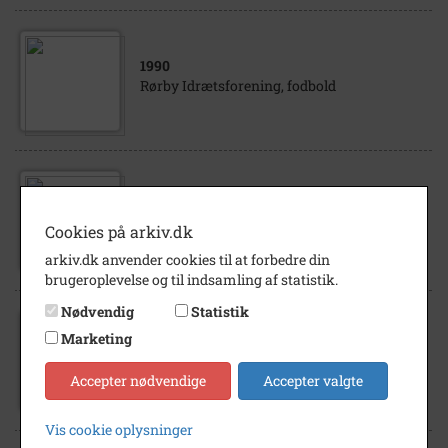
1990
Rørby Idrætsforening, fodbold
1991
Rørby Fodboldhold Serie 4 - 1991
Cookies på arkiv.dk
arkiv.dk anvender cookies til at forbedre din
brugeroplevelse og til indsamling af statistik.
Nødvendig
Statistik
1991
Marketing
Hans Henrik Jacobsen, træner, Rørby
Værslev Idrætsforening - 8 billeder - heraf
Accepter nødvendige
Accepter valgte
vist 2
Vis cookie oplysninger