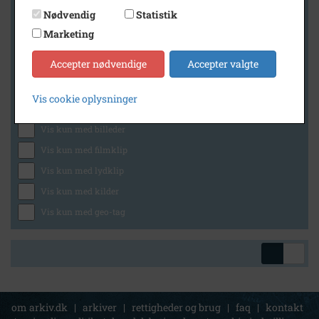
Nødvendig
Statistik
Marketing
Geografi
Accepter nødvendige
Accepter valgte
Vis cookie oplysninger
Generelt
Vis kun med billeder
Vis kun med filmklip
Vis kun med lydklip
Vis kun med kilder
Vis kun med geo-tag
om arkiv.dk
|
arkiver
|
rettigheder og brug
|
faq
|
kontakt