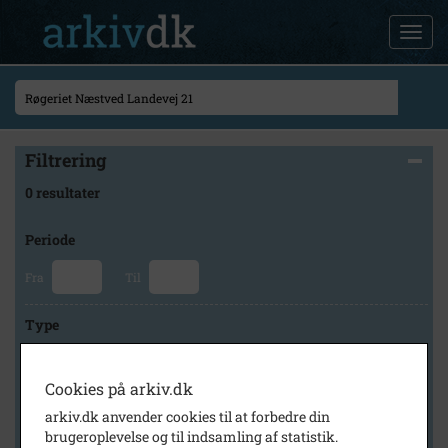
Filtrering
0 resultater
Periode
Fra
Til
Type
Cookies på arkiv.dk
Arkiv
arkiv.dk anvender cookies til at forbedre din
brugeroplevelse og til indsamling af statistik.
×
Lokalhistorisk Arkiv for Korsør og Omegn