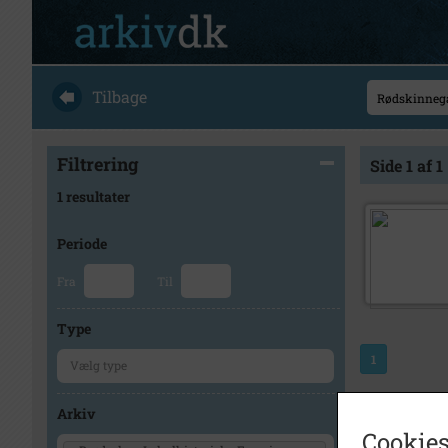
Tilbage
Filtrering
Side 1 af 1
1 resultater
Periode
Fra
Til
Type
1
Arkiv
Cookies