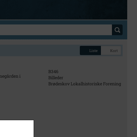
Liste
Kort
B346
negården i
Billeder
Brødeskov Lokalhistoriske Forening