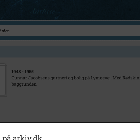
1948
- 1955
Gunnar Jacobsens gartneri og bolig på Lymgevej. Med Rødskin
baggrunden
 på arkiv.dk