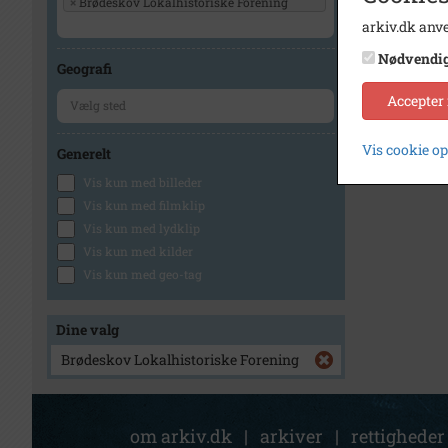
×
Brødeskov Lokalhistoriske Forening
arkiv.dk anve
Nødvendi
Geografi
Accepter
Vis cookie o
Generelt
Vis kun med billeder
Vis kun med filmklip
Vis kun med lydklip
Vis kun med kilder
Vis kun med geo-tag
Dine valg
Brødeskov Lokalhistoriske Forening
om arkiv.dk
|
arkiver
|
rettigheder