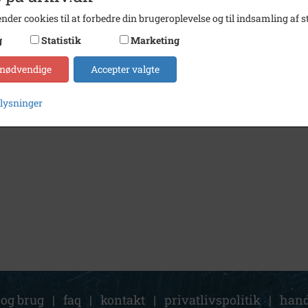
nder cookies til at forbedre din brugeroplevelse og til indsamling af st
g
Statistik
Marketing
 nødvendige
Accepter valgte
plysninger
 og brug
|
faq
|
kontakt
|
privatlivspolitik
|
hand