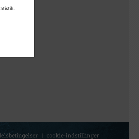
atistik.
elsbetingelser
|
cookie-indstillinger