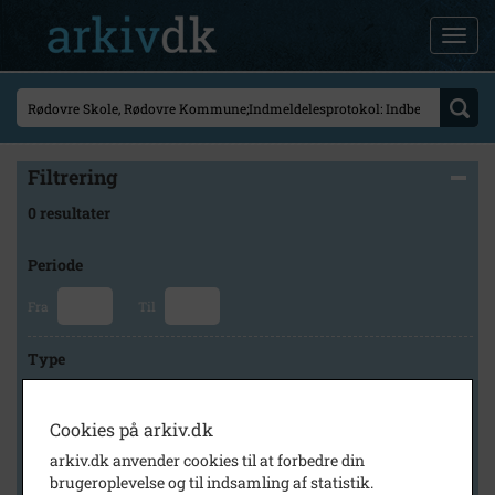
Filtrering
0 resultater
Periode
Fra
Til
Type
Cookies på arkiv.dk
Arkiv
arkiv.dk anvender cookies til at forbedre din
brugeroplevelse og til indsamling af statistik.
×
Rødovre Arkiv