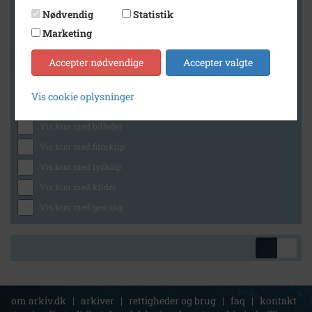
Nødvendig
Statistik
Marketing
Geografi
Accepter nødvendige
Accepter valgte
Vis cookie oplysninger
Generelt
Vis kun med billeder
Vis kun med filmklip
Vis kun med lydklip
Vis kun med kilder
Vis kun med geo-tag
om arkiv.dk
|
arkiver
|
rettigheder og brug
|
faq
|
kontakt