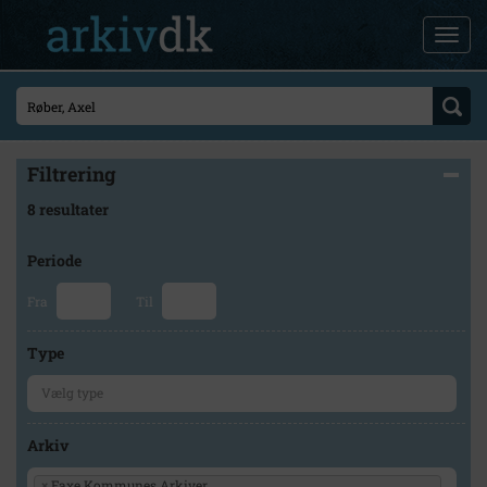
Filtrering
8 resultater
Periode
Fra
Til
Type
Arkiv
×
Faxe Kommunes Arkiver