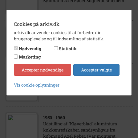
Købmand Axel Røber Sognerådsmedlem
Cookies på arkiv.dk
arkiv.dk anvender cookies til at forbedre din
1930
- 1950
brugeroplevelse og til indsamling af statistik.
Lastvogn til købmand Axel Røber, Haslev
Nødvendig
Statistik
Marketing
Accepter nødvendige
Accepter valgte
1930
- 1950
Lastvogn til købmand Axel Røber, bygget af
Vis cookie oplysninger
Otto Hansens karetmagerværksted i
Søndergade, Haslev
1950
- 1960
Udstilling af "Kløverblad" aluminium
køkkenredskaber, sandsynligvis fra
købmand Axel Røber. (Var monteret...