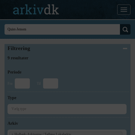
Filtrering
9 resultater
Periode
Fra
Til
Type
Arkiv
×
Holbæk-Arkiverne / Tølløse Lokalarkiv