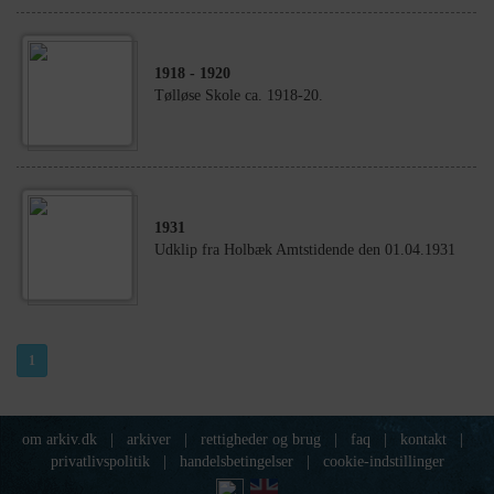
1918
- 1920
Tølløse Skole ca. 1918-20.
1931
Udklip fra Holbæk Amtstidende den 01.04.1931
1
om arkiv.dk
|
arkiver
|
rettigheder og brug
|
faq
|
kontakt
|
privatlivspolitik
|
handelsbetingelser
|
cookie-indstillinger