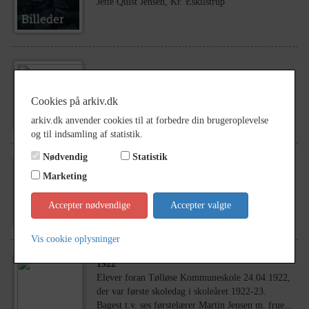
Jette Quist Jensen, Kr. Eskilstrup
1910
- 1915
Lærerinde frk. Quist-Jensen (kaldet frk. Quist),
Cookies på arkiv.dk
Tølløse Skole.
arkiv.dk anvender cookies til at forbedre din brugeroplevelse
og til indsamling af statistik.
Nødvendig
Statistik
1860
- 1946
Marketing
Personarkiv N. Quist Jensen, Landbetjent,
Torvevej 2, Gl. Tølløse
Accepter nødvendige
Accepter valgte
Vis cookie oplysninger
1922
Elever foran Tølløse Kommuneskole 24.04.1922,
der var første skoledag i skoleåret 1922-23.
Bagest t.v. ses førstelærer Martin Jensen m. frue...