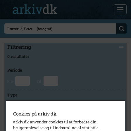
Filtrering
0 resultater
Periode
Fra
Til
Type
Cookies på arkiv.dk
Arkiv
arkiv.dk anvender cookies til at forbedre din
brugeroplevelse og til indsamling af statistik.
×
Herlev Kommunes Lokalarkiv