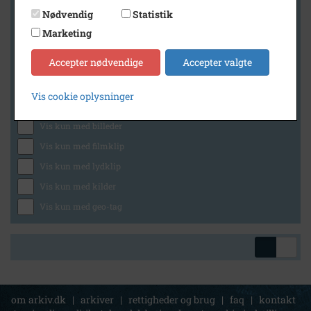
Nødvendig
Statistik
Marketing
Geografi
Accepter nødvendige
Accepter valgte
Vis cookie oplysninger
Generelt
Vis kun med billeder
Vis kun med filmklip
Vis kun med lydklip
Vis kun med kilder
Vis kun med geo-tag
om arkiv.dk
|
arkiver
|
rettigheder og brug
|
faq
|
kontakt