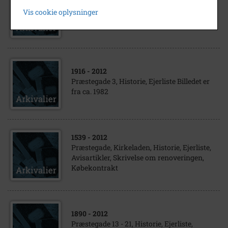
Præstegade 27, Historie, Ejerliste
Vis cookie oplysninger
Præstegade 27 er der hvor de 2 piger står.
1916
- 2012
Præstegade 3, Historie, Ejerliste Billedet er
fra ca. 1982
1539
- 2012
Præstegade, Kirkeladen, Historie, Ejerliste,
Avisartikler, Skrivelse om renoveringen,
Købekontrakt
1890
- 2012
Præstegade 13 - 21, Historie, Ejerliste,