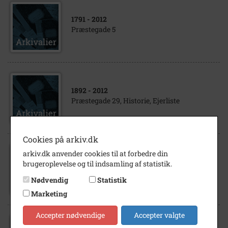
1791
- 2012
Præstegade 5
1892
- 2012
Præstegade 29, Historie, Ejerliste
Cookies på arkiv.dk
arkiv.dk anvender cookies til at forbedre din
1879
- 2012
brugeroplevelse og til indsamling af statistik.
Præstegade 6, Historie, Ejerliste,
Nødvendig
Statistik
Marketing
Accepter nødvendige
Accepter valgte
1882
- 2012