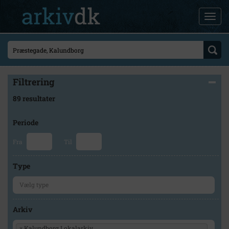
Filtrering
89 resultater
Periode
Fra
Til
Type
Arkiv
×
Kalundborg Lokalarkiv