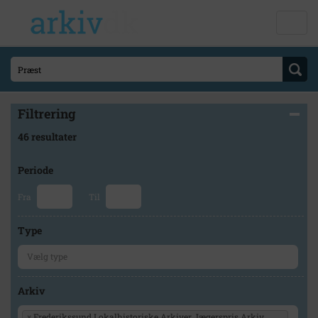
Filtrering
46 resultater
Periode
Fra
Til
Type
Arkiv
×
Frederikssund Lokalhistoriske Arkiver Jægerspris Arkiv