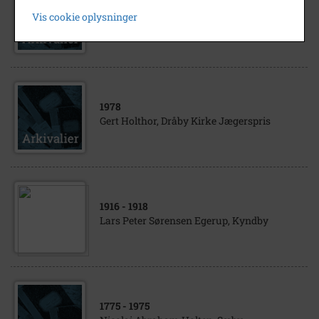
1893
- 1984
Vis cookie oplysninger
Johannes Talleruphuus, Gerlev
1978
Gert Holthor, Dråby Kirke Jægerspris
1916
- 1918
Lars Peter Sørensen Egerup, Kyndby
1775
- 1975