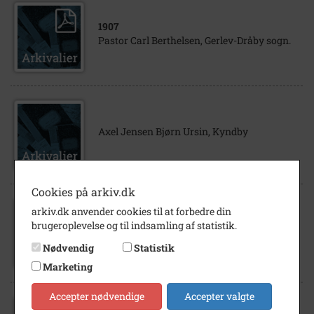
1907
Pastor Carl Berthelsen, Gerlev-Dråby sogn.
Axel Jensen Bjørn Ursin, Kyndby
Cookies på arkiv.dk
arkiv.dk anvender cookies til at forbedre din
2015
brugeroplevelse og til indsamling af statistik.
Asta Gyldenkærne, Skovens Kirke
Nødvendig
Statistik
Marketing
Accepter nødvendige
Accepter valgte