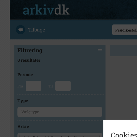
Tilbage
Filtrering
0 resultater
Periode
Fra
Til
Type
Arkiv
Cookies