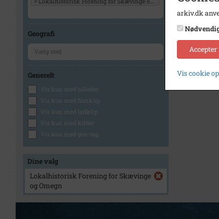
×
Lokalhistorisk Forening for Skævinge og Omegn
arkiv.dk anve
Nødvendi
Geografi
Accepter
Vis cookie o
Generelt
Vis kun med billeder
Vis kun med filmklip
Vis kun med lydklip
Vis kun med kilder
Vis kun med geo-tag
Dine valg
Lokalhistorisk Forening for Skævinge
og Omegn