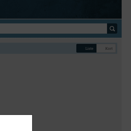
Liste
Kort