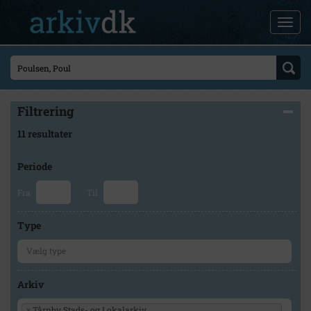
Filtrering
11 resultater
Periode
Fra
Til
Type
Arkiv
×
Tårnby Stads- og Lokalarkiv