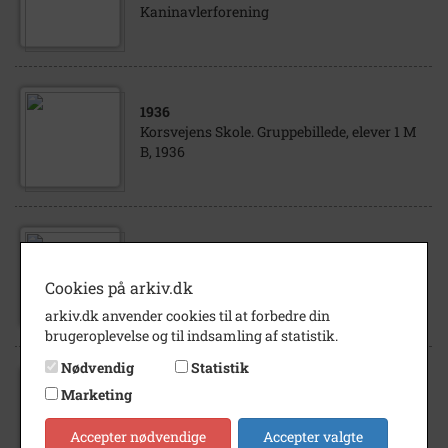
Kaninavlerforening
1936
Korsvejens Skole. Gruppebillede, elever 1 M
B, 1936
1957
- 1958
Korsvejens Skole, klassebillede IV b., 1957 -
Cookies på arkiv.dk
58.
arkiv.dk anvender cookies til at forbedre din
brugeroplevelse og til indsamling af statistik.
Nødvendig
Statistik
Marketing
1957
- 1965
Pilegårdsskolen, klassefoto
Accepter nødvendige
Accepter valgte