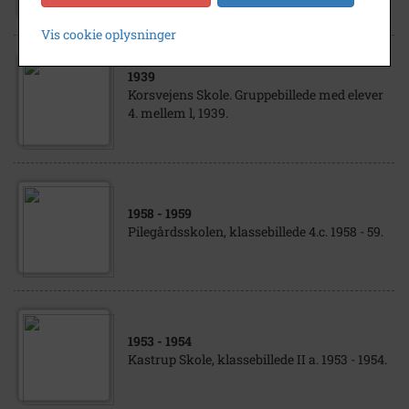
Vis cookie oplysninger
1939
Korsvejens Skole. Gruppebillede med elever
4. mellem l, 1939.
1958
- 1959
Pilegårdsskolen, klassebillede 4.c. 1958 - 59.
1953
- 1954
Kastrup Skole, klassebillede II a. 1953 - 1954.