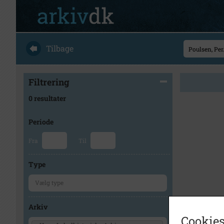
Tilbage
Filtrering
0 resultater
Periode
Fra
Til
Type
Arkiv
Cookies