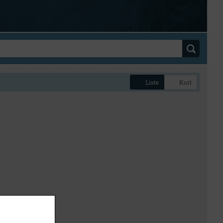
Liste
Kort