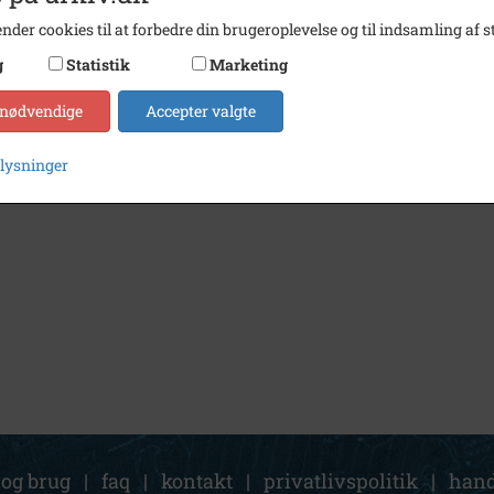
nder cookies til at forbedre din brugeroplevelse og til indsamling af st
g
Statistik
Marketing
 nødvendige
Accepter valgte
plysninger
 og brug
|
faq
|
kontakt
|
privatlivspolitik
|
hand