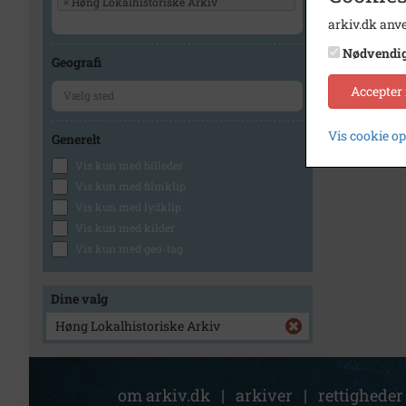
×
Høng Lokalhistoriske Arkiv
arkiv.dk anve
Nødvendi
Geografi
Accepter
Vis cookie o
Generelt
Vis kun med billeder
Vis kun med filmklip
Vis kun med lydklip
Vis kun med kilder
Vis kun med geo-tag
Dine valg
Høng Lokalhistoriske Arkiv
om arkiv.dk
|
arkiver
|
rettigheder