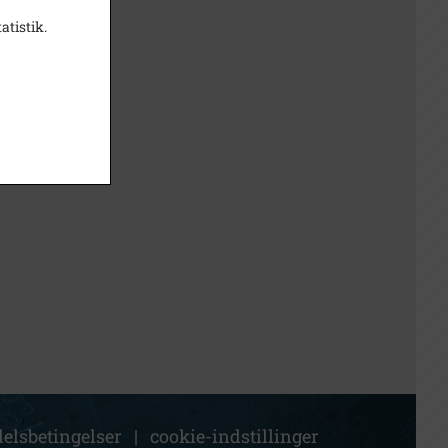
atistik.
elsbetingelser
|
cookie-indstillinger