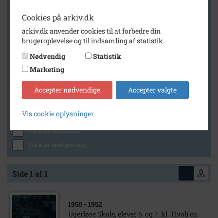
Cookies på arkiv.dk
arkiv.dk anvender cookies til at forbedre din
Geografi
brugeroplevelse og til indsamling af statistik.
Nødvendig
Statistik
Marketing
Generelt
Vis kun med billeder
Accepter nødvendige
Accepter valgte
Vis kun med filmklip
Vis cookie oplysninger
Vis kun med lydklip
Vis kun med kilder
Vis kun med geo-tag
Side 1 af 1
1950
- 1952
Ugerløse Skole, elever 6. og 7. kl. Tivoli ca.