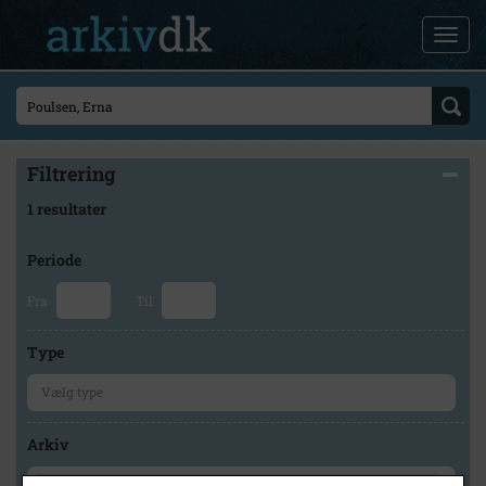
Filtrering
1 resultater
Periode
Fra
Til
Type
Arkiv
×
Holbæk-Arkiverne / Tølløse Lokalarkiv