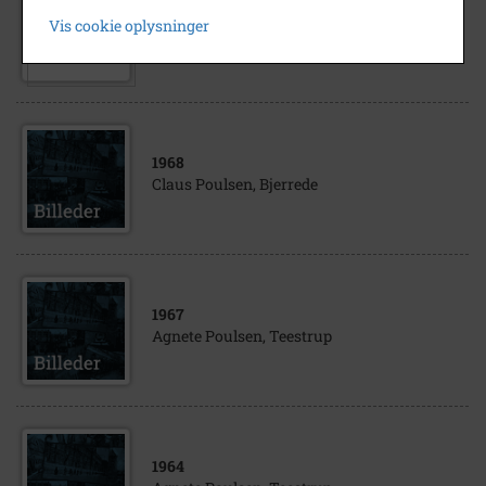
1967
Vis cookie oplysninger
Marius Poulsen, Frenderup
1968
Claus Poulsen, Bjerrede
1967
Agnete Poulsen, Teestrup
1964