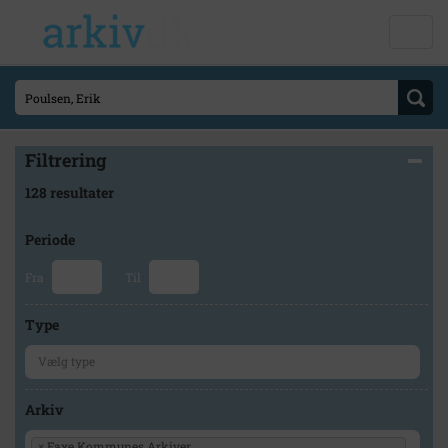
Filtrering
128 resultater
Periode
Fra
Til
Type
Arkiv
×
Faxe Kommunes Arkiver