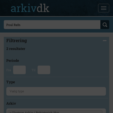
Filtrering
2 resultater
Periode
Fra
Til
Type
Arkiv
×
Glostrup Arkiv / Byhistorisk Hus