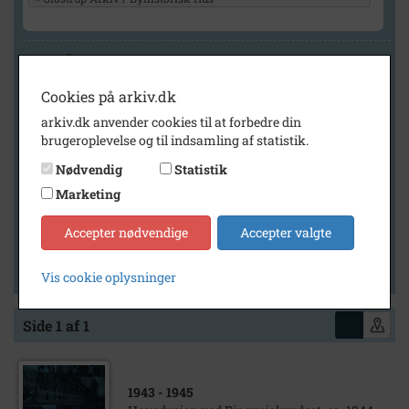
Geografi
Cookies på arkiv.dk
arkiv.dk anvender cookies til at forbedre din
Generelt
brugeroplevelse og til indsamling af statistik.
Vis kun med billeder
Nødvendig
Statistik
Vis kun med filmklip
Marketing
Vis kun med lydklip
Accepter nødvendige
Accepter valgte
Vis kun med kilder
Vis kun med geo-tag
Vis cookie oplysninger
Side 1 af 1
1943
- 1945