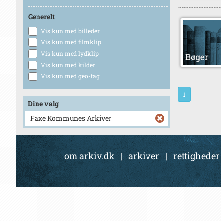
Generelt
Vis kun med billeder
Vis kun med filmklip
Vis kun med lydklip
Vis kun med kilder
Vis kun med geo-tag
1
Dine valg
Faxe Kommunes Arkiver
om arkiv.dk
|
arkiver
|
rettigheder