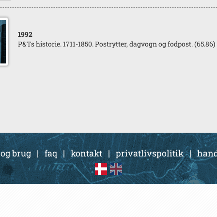
1992
P&Ts historie. 1711-1850. Postrytter, dagvogn og fodpost. (65.86)
 og brug
|
faq
|
kontakt
|
privatlivspolitik
|
hand