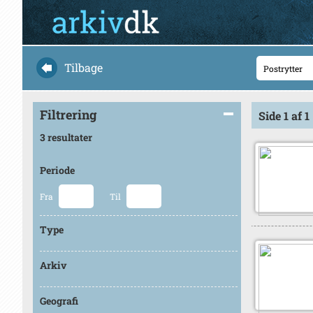
Tilbage
Filtrering
Side 1 af 1
3 resultater
Periode
Fra
Til
Type
Arkiv
Geografi