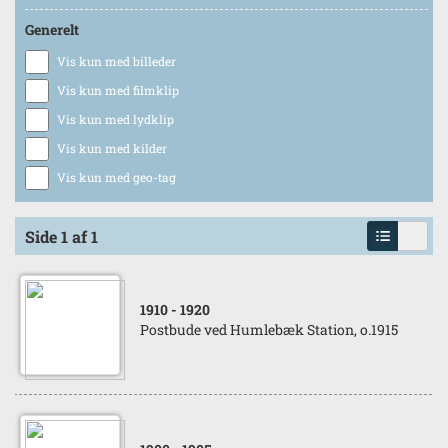
Generelt
Vis kun med billeder
Vis kun med filmklip
Vis kun med lydklip
Vis kun med kilder
Vis kun med geo-tag
Side 1 af 1
1910
- 1920
Postbude ved Humlebæk Station, o.1915