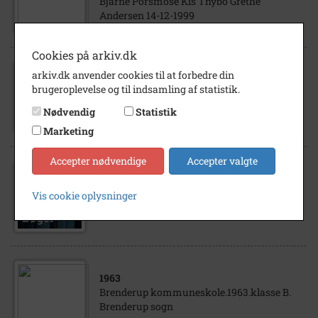
Bjarne Porsmose Kis Thybo Grethe
Andersen 14-12-1999
Cookies på arkiv.dk
arkiv.dk anvender cookies til at forbedre din
1988
brugeroplevelse og til indsamling af statistik.
Ejby lokal Arkivs årsmøde i Balslev Forsam
lingshus, den 11-05-1988. Balslev sogn
Nødvendig
Statistik
Marketing
Accepter nødvendige
Accepter valgte
1999
Vis cookie oplysninger
FRA HØVDINGEDØMME TIL STATIONSBY
1963
Brenderup kommuneskole.1963.klasse B.
Brenderup sogn