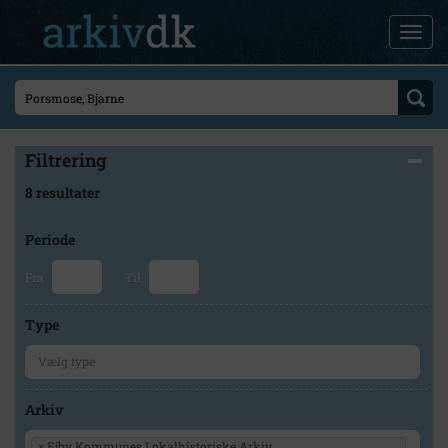
Filtrering
8 resultater
Periode
Fra
Til
Type
Arkiv
×
Ejby Kommunes Lokalhistoriske Arkiv