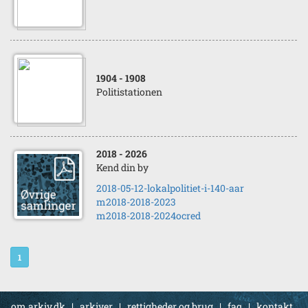
1904
- 1908
Politistationen
2018
- 2026
Kend din by
2018-05-12-lokalpolitiet-i-140-aar
m2018-2018-2023
m2018-2018-2024ocred
1
om arkiv.dk
|
arkiver
|
rettigheder og brug
|
faq
|
kontakt