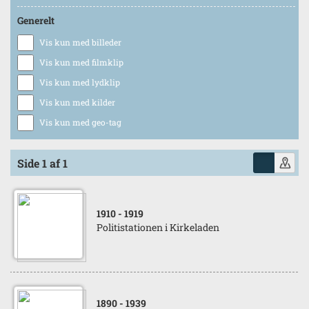
Generelt
Vis kun med billeder
Vis kun med filmklip
Vis kun med lydklip
Vis kun med kilder
Vis kun med geo-tag
Side 1 af 1
1910
- 1919
Politistationen i Kirkeladen
1890
- 1939