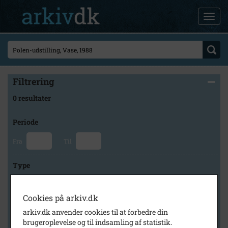
Filtrering
0 resultater
Periode
Fra
Til
Type
Cookies på arkiv.dk
Arkiv
arkiv.dk anvender cookies til at forbedre din
brugeroplevelse og til indsamling af statistik.
×
Brødrene Grams historiske arkiv og museum