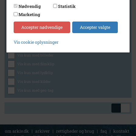
Nødvendig
Statistik
Marketing
Geografi
Accepter nødvendige
Accepter valgte
Vis cookie oplysninger
Generelt
Vis kun med billeder
Vis kun med filmklip
Vis kun med lydklip
Vis kun med kilder
Vis kun med geo-tag
om arkiv.dk
|
arkiver
|
rettigheder og brug
|
faq
|
kontakt